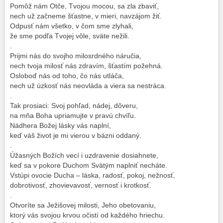
Pomôž nám Otče, Tvojou mocou, sa zla zbaviť,
nech už začneme šťastne, v mieri, navzájom žiť.
Odpusť nám všetko, v čom sme zlyhali,
že sme podľa Tvojej vôle, sväte nežili.
.
Prijmi nás do svojho milosrdného náručia,
nech tvoja milosť nás zdravím, šťastím požehná.
Osloboď nás od toho, čo nás utláča,
nech už úzkosť nás neovláda a viera sa nestráca.
.
Tak prosiaci: Svoj pohľad, nádej, dôveru,
na mňa Boha upriamujte v pravú chvíľu.
Nádhera Božej lásky vás naplní,
keď váš život je mi vierou v bázni oddaný.
.
Úžasných Božích vecí i uzdravenie dosiahnete,
keď sa v pokore Duchom Svätým naplniť necháte.
Vstúpi ovocie Ducha – láska, radosť, pokoj, nežnosť,
dobrotivosť, zhovievavosť, vernosť i krotkosť.
.
Otvoríte sa Ježišovej milosti, Jeho obetovaniu,
ktorý vás svojou krvou očistí od každého hriechu.