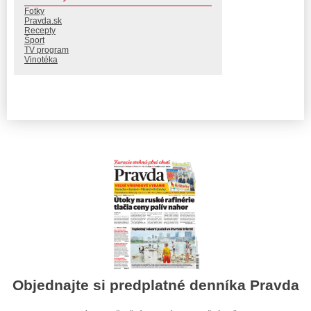
Fotky
Pravda.sk
Recepty
Šport
TV program
Vinotéka
Objednajte si predplatné denníka Pravda