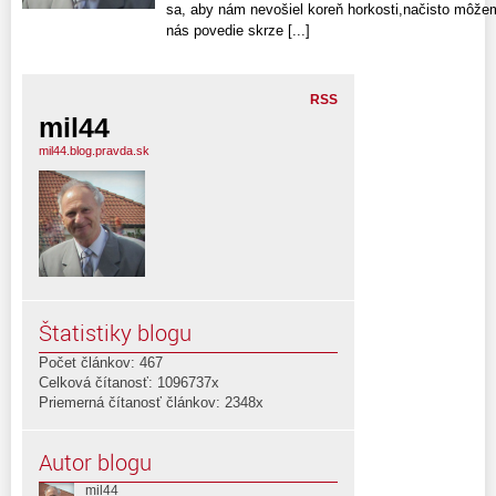
sa, aby nám nevošiel koreň horkosti,načisto môže
nás povedie skrze [...]
RSS
mil44
mil44.blog.pravda.sk
Štatistiky blogu
Počet článkov: 467
Celková čítanosť: 1096737x
Priemerná čítanosť článkov: 2348x
Autor blogu
mil44