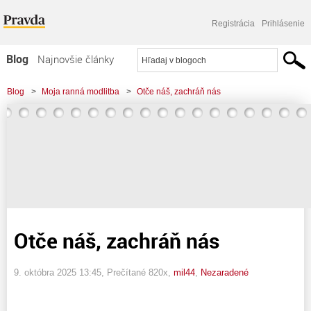
Registrácia
Prihlásenie
Blog
Najnovšie články
Najčítanejšie články
Blog
>
Moja ranná modlitba
>
Otče náš, zachráň nás
Najkomentovanejšie články
Zoznam blogov
Komerčné blogy
Otče náš, zachráň nás
9. októbra 2025 13:45
, Prečítané 820x,
mil44
,
Nezaradené