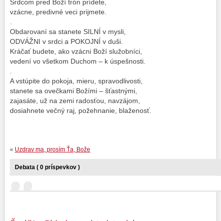
Srdcom pred Boží trón prídete,
vzácne, predivné veci prijmete.
.
Obdarovaní sa stanete SILNÍ v mysli,
ODVÁŽNI v srdci a POKOJNÍ v duši.
Kráčať budete, ako vzácni Boží služobníci,
vedení vo všetkom Duchom – k úspešnosti.
.
A vstúpite do pokoja, mieru, spravodlivosti,
stanete sa ovečkami Božími – šťastnými,
zajasáte, už na zemi radosťou, navzájom,
dosiahnete večný raj, požehnanie, blaženosť.
«
Uzdrav ma, prosím Ťa, Bože
Debata ( 0 príspevkov )