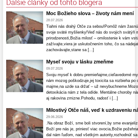
Ďalšie články od tohto blogera
Moc Božieho slova – životy nám mení
28.07.2026
Tiahni nás drahý Otče za sebou!Pomôž nám žasnú
svoje sväté myšlienky!Veď nás do svojich svätýň m
prirodzenosti,Božia milosť – omilostenie k vám vs
zažívajte,viera je uskutočnením toho, čo sa nádeja
zachovávajte,stane sa [...]
Myseľ svoju v lásku zmeňme
09.07.2026
Svoju myseľ k dobru premieňajme,cieľavedomé myš
nám mozog poškodzuje,jej toxicita sa rozbieha po 
majme,na uzde sa držať – už nevybuchneme.Mozog p
detoxikácia nám z tela odíde. Mentálne choroby n
aj rakovina zmizne.Pohodu, radosť i [...]
Milostivý Otče náš, veď k uzdraveniu n
29.06.2026
.Na obraz Boží, sme boli stvorení,by sme evanjelizo
Boží pre nás je, priniesť viac ovocia,Božie požehn
dal nám ľuďom, nad všetkým autority,rozhodnúť sa v