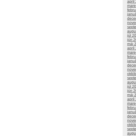
apríl
mare
febr
janu
dece
nove
sept
augu
júl 2
jún 
máj 
apríl
mare
febr
janu
dece
nove
októ
sept
augu
júl 2
jún 
máj 
apríl
mare
febr
janu
dece
nove
októ
sept
augu