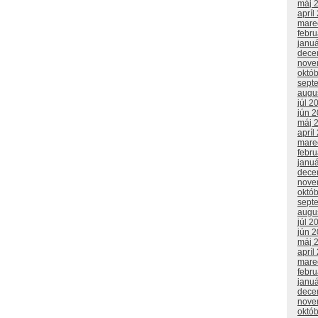
máj 
apríl
mare
febr
janu
dece
nove
októ
sept
augu
júl 2
jún 
máj 
apríl
mare
febr
janu
dece
nove
októ
sept
augu
júl 2
jún 
máj 
apríl
mare
febr
janu
dece
nove
októ