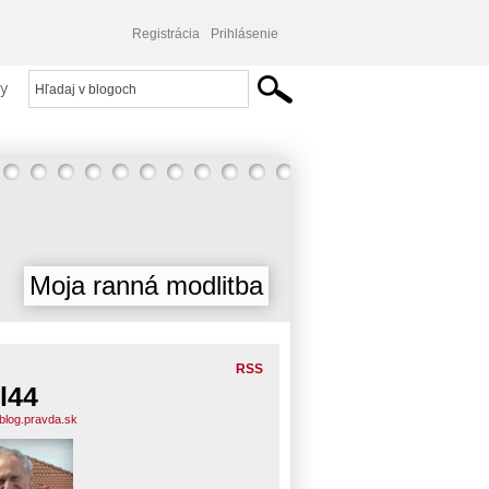
Registrácia
Prihlásenie
y
Moja ranná modlitba
RSS
l44
.blog.pravda.sk