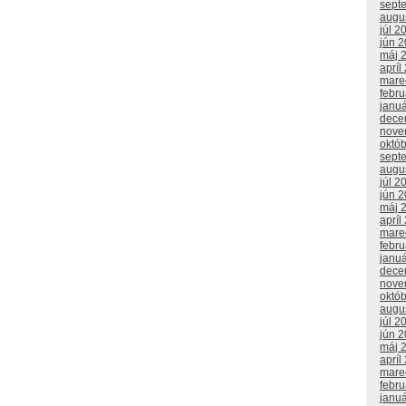
sept
augu
júl 2
jún 
máj 
apríl
mare
febr
janu
dece
nove
októ
sept
augu
júl 2
jún 
máj 
apríl
mare
febr
janu
dece
nove
októ
augu
júl 2
jún 
máj 
apríl
mare
febr
janu