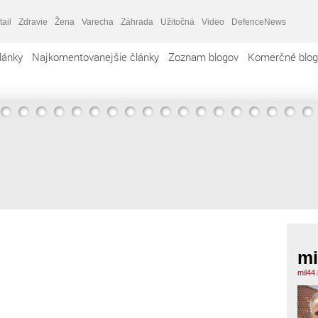
tail
Zdravie
Žena
Varecha
Záhrada
Užitočná
Video
DefenceNews
lánky
Najkomentovanejšie články
Zoznam blogov
Komerčné blog
mi
mil44