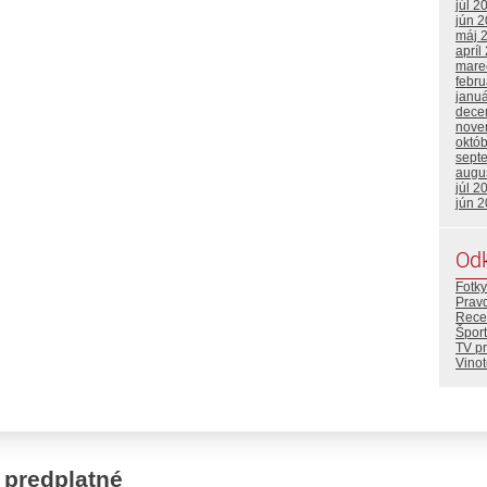
júl 2
jún 
máj 
apríl
mare
febr
janu
dece
nove
októ
sept
augu
júl 2
jún 
Od
Fotky
Prav
Rece
Šport
TV p
Vino
 predplatné