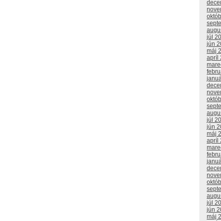
dece
nove
októ
sept
augu
júl 2
jún 
máj 
apríl
mare
febr
janu
dece
nove
októ
sept
augu
júl 2
jún 
máj 
apríl
mare
febr
janu
dece
nove
októ
sept
augu
júl 2
jún 
máj 