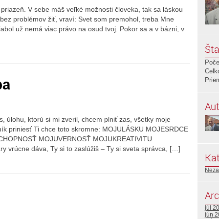
j priazeň. V sebe máš veľké možnosti človeka, tak sa láskou
 bez problémov žiť, vraví: Svet som premohol, treba Mne
diabol už nemá viac právo na osud tvoj. Pokor sa a v bázni, v
Šta
Poče
Celk
ba
Prie
Aut
s, úlohu, ktorú si mi zveril, chcem plniť zas, všetky moje
bník priniesť Ti chce toto skromne: MOJULÁSKU MOJESRDCE
SCHOPNOSŤ MOJUVERNOSŤ MOJUKREATIVITU
vrúcne dáva, Ty si to zaslúžiš – Ty si sveta správca, […]
Kat
Neza
Arc
júl 2
jún 