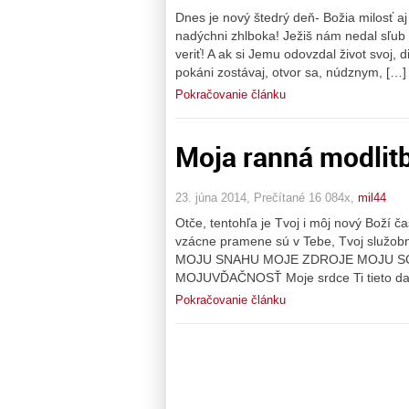
Dnes je nový štedrý deň- Božia milosť a
nadýchni zhlboka! Ježiš nám nedal sľub
veriť! A ak si Jemu odovzdal život svoj, 
pokáni zostávaj, otvor sa, núdznym, […]
Pokračovanie článku
Moja ranná modlit
23. júna 2014, Prečítané 16 084x,
mil44
Otče, tentohľa je Tvoj i môj nový Boží ča
vzácne pramene sú v Tebe, Tvoj služo
MOJU SNAHU MOJE ZDROJE MOJU 
MOJUVĎAČNOSŤ Moje srdce Ti tieto dary 
Pokračovanie článku