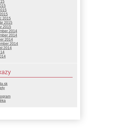
015
2015
2015
 2015
c 2015
uár 2015
ár 2015
mber 2014
mber 2014
ber 2014
ember 2014
st 2014
014
2014
kazy
da.sk
pty
rogram
téka