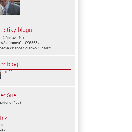
tistiky blogu
t článkov: 467
ová čítanosť: 1096353x
merná čítanosť článkov: 2348x
or blogu
mil44
egórie
radené
(467)
hív
026
2026