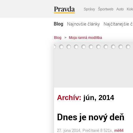
Správy
Športweb
Auto
Kok
Blog
Najnovšie články
Najčítanejšie č
Blog
>
Moja ranná modlitba
Archív:
jún, 2014
Dnes je nový deň
27. júna 2014, Prečítané 8 521x,
mil44