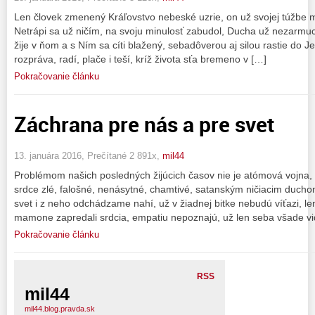
Len človek zmenený Kráľovstvo nebeské uzrie, on už svojej túžbe mŕ
Netrápi sa už ničím, na svoju minulosť zabudol, Ducha už nezarmuc
žije v ňom a s Ním sa cíti blažený, sebadôverou aj silou rastie do
rozpráva, radí, plače i teší, kríž života sťa bremeno v […]
Pokračovanie článku
Záchrana pre nás a pre svet
13. januára 2016, Prečítané 2 891x,
mil44
Problémom našich posledných žijúcich časov nie je atómová vojna,
srdce zlé, falošné, nenásytné, chamtivé, satanským ničiacim ducho
svet i z neho odchádzame nahí, už v žiadnej bitke nebudú víťazi, le
mamone zapredali srdcia, empatiu nepoznajú, už len seba všade vi
Pokračovanie článku
RSS
mil44
mil44.blog.pravda.sk