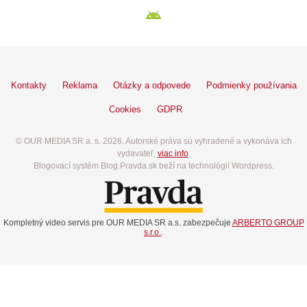
Kontakty
Reklama
Otázky a odpovede
Podmienky používania
Cookies
GDPR
© OUR MEDIA SR a. s. 2026. Autorské práva sú vyhradené a vykonáva ich
vydavateľ,
viac info
.
Blogovací systém Blog.Pravda.sk beží na technológií Wordpress.
Kompletný video servis pre OUR MEDIA SR a.s. zabezpečuje
ARBERTO GROUP
s.r.o.
.