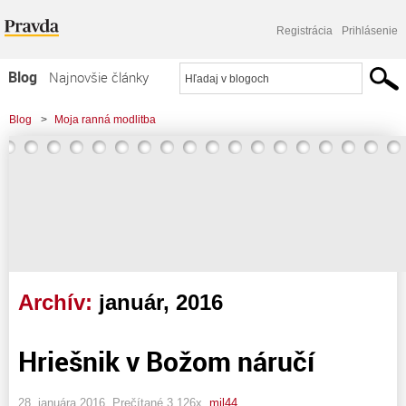
Registrácia
Prihlásenie
Blog
Najnovšie články
Najčítanejšie články
Blog
>
Moja ranná modlitba
Najkomentovanejšie články
Zoznam blogov
Komerčné blogy
Archív:
január, 2016
Hriešnik v Božom náručí
28. januára 2016, Prečítané 3 126x,
mil44