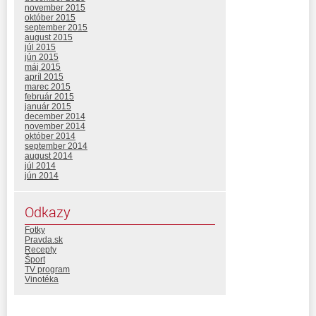
november 2015
október 2015
september 2015
august 2015
júl 2015
jún 2015
máj 2015
apríl 2015
marec 2015
február 2015
január 2015
december 2014
november 2014
október 2014
september 2014
august 2014
júl 2014
jún 2014
Odkazy
Fotky
Pravda.sk
Recepty
Šport
TV program
Vinotéka