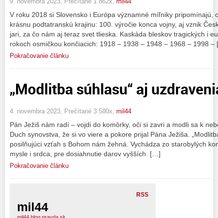
9. novembra 2023, Prečítané 1 862x,
mil44
V roku 2018 si Slovensko i Európa významné míľniky pripomínajú, o
krásnu podtatranskú krajinu: 100. výročie konca vojny, aj vznik Čes
jari, za čo nám aj teraz svet tlieska. Kaskáda bleskov tragických i e
rokoch osmičkou končiacich: 1918 – 1938 – 1948 – 1968 – 1998 – 
Pokračovanie článku
„Modlitba súhlasu“ aj uzdraveni
4. novembra 2023, Prečítané 3 580x,
mil44
Pán Ježiš nám radí – vojdi do komôrky, oči si zavri a modli sa k neb
Duch synovstva, že si vo viere a pokore prijal Pána Ježiša. „Modlitb
posilňujúci vzťah s Bohom nám žehná. Vychádza zo starobylých kon
mysle i srdca, pre dosiahnutie darov vyšších. […]
Pokračovanie článku
RSS
mil44
mil44.blog.pravda.sk