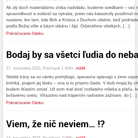
Ak zlý duch materializmu získa nadvládu, budeme svedkami – cez m
spravodlivosť a svätosť sa vytratia, preto nás katastrofy postihnúť
nastane, len tam, kde Boh a Kristus s Duchom vládne, keď podriade
podľa Božej vôle a bázni vládnu i žijú. Odstráňme všetkých, […]
Pokračovanie článku
Bodaj by sa všetci ľudia do neba
17. novembra 2023, Prečítané 1 434x,
mil44
Steblá trávy sa vo vánku prehýbajú, spevavce spievajú v zime uspá
krehká, prajem jej lásku – ona si to priamo žiada. V duši mojej by 
budem šťastím smiať. Už som mal dosť rozliateho mlieka a plaču, 
boľavému svetu. Víťazstvo nad trápením radostne zažívam, do […]
Pokračovanie článku
Viem, že nič neviem… !?
14. novembra 2023, Prečítané 2 088x,
mil44