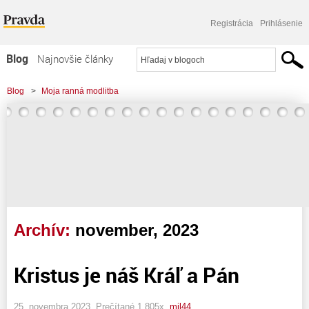
Registrácia
Prihlásenie
Blog
Najnovšie články
Najčítanejšie články
Blog
>
Moja ranná modlitba
Najkomentovanejšie články
Zoznam blogov
Komerčné blogy
Archív:
november, 2023
Kristus je náš Kráľ a Pán
25. novembra 2023, Prečítané 1 805x,
mil44