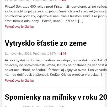
Filozof Sokrates 400 rokov pred Kristom žil, osvietené, aj iné vzácn
sa ho snažili prijať za svojho, jeho učenie ich pred starovekým sve
povzbudivé podnety, vyjadroval nesúhlas s trestom smrti. Pre jeho v
smrti nemilo odsúdený. „Poznaj seba“ – oči sa ti […]
Pokračovanie článku
Vytrysklo šťastie zo zeme
11. novembra 2023, Prečítané 1 587x,
mil44
Ak sa chystáš do Božieho kráľovstva vstúpiť, úplne dokonalý Boží č
oblečený do spravodlivosti Ježiša, len tak sa dostaneš na večnosť
neveriace, choré, spôsobujú ťažkosti aj vojny vo svete. Len vo ve
nám do duší pocit blaženosti. Keďže Kristus prebýva v srdciach […]
Pokračovanie článku
Spomienky na míľniky v roku 2