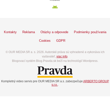
Kontakty
Reklama
Otázky a odpovede
Podmienky používania
Cookies
GDPR
© OUR MEDIA SR a. s. 2026. Autorské práva sú vyhradené a vykonáva ich
vydavateľ,
viac info
.
Blogovací systém Blog.Pravda.sk beží na technológií Wordpress.
Kompletný video servis pre OUR MEDIA SR a.s. zabezpečuje
ARBERTO GROUP
s.r.o.
.