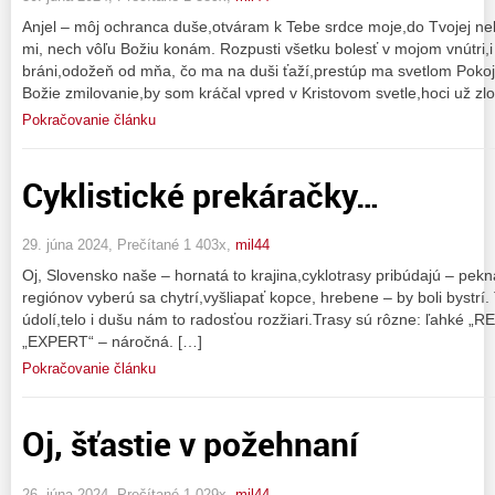
Anjel – môj ochranca duše,otváram k Tebe srdce moje,do Tvojej n
mi, nech vôľu Božiu konám. Rozpusti všetku bolesť v mojom vnútri,i
bráni,odožeň od mňa, čo ma na duši ťaží,prestúp ma svetlom Pokoja
Božie zmilovanie,by som kráčal vpred v Kristovom svetle,hoci už zlo
Pokračovanie článku
Cyklistické prekáračky…
29. júna 2024, Prečítané 1 403x,
mil44
Oj, Slovensko naše – hornatá to krajina,cyklotrasy pribúdajú – pek
regiónov vyberú sa chytrí,vyšliapať kopce, hrebene – by boli bystrí
údolí,telo i dušu nám to radosťou rozžiari.Trasy sú rôzne: ľahké 
„EXPERT“ – náročná. […]
Pokračovanie článku
Oj, šťastie v požehnaní
26. júna 2024, Prečítané 1 029x,
mil44