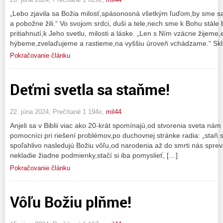
„Lebo zjavila sa Božia milosť,spásonosná všetkým ľuďom,by sme sa 
a pobožne žili.“ Vo svojom srdci, duši a tele,nech sme k Bohu stále
pritiahnutí,k Jeho svetlu, milosti a láske. „Len s Ním vzácne žijeme
hýbeme,zvelaďujeme a rastieme,na vyššiu úroveň vchádzame.“ Skl
Pokračovanie článku
Deťmi svetla sa staňme!
22. júna 2024, Prečítané 1 194x,
mil44
Anjeli sa v Biblii viac ako 20-krát spomínajú,od stvorenia sveta n
pomocníci pri riešení problémov,po duchovnej stránke radia: „staň 
spoľahlivo nasledujú Božiu vôľu,od narodenia až do smrti nás sprev
nekladie žiadne podmienky,stačí si iba pomyslieť, […]
Pokračovanie článku
Vôľu Božiu plňme!