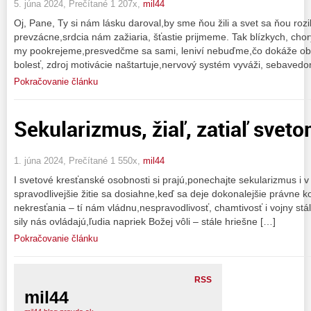
5. júna 2024, Prečítané 1 207x,
mil44
Oj, Pane, Ty si nám lásku daroval,by sme ňou žili a svet sa ňou roz
prevzácne,srdcia nám zažiaria, šťastie prijmeme. Tak blízkych, chor
my pookrejeme,presvedčme sa sami, leniví nebuďme,čo dokáže obyč
bolesť, zdroj motivácie naštartuje,nervový systém vyváži, sebaved
Pokračovanie článku
Sekularizmus, žiaľ, zatiaľ svet
1. júna 2024, Prečítané 1 550x,
mil44
I svetové kresťanské osobnosti si prajú,ponechajte sekularizmus i 
spravodlivejšie žitie sa dosiahne,keď sa deje dokonalejšie právne k
nekresťania – tí nám vládnu,nespravodlivosť, chamtivosť i vojny st
sily nás ovládajú,ľudia napriek Božej vôli – stále hriešne […]
Pokračovanie článku
RSS
mil44