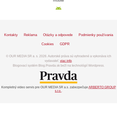
mobile
Kontakty
Reklama
Otázky a odpovede
Podmienky používania
Cookies
GDPR
© OUR MEDIA SR a. s. 2026. Autorské práva sú vyhradené a vykonáva ich
vydavateľ,
viac info
.
Blogovací systém Blog.Pravda.sk beží na technológií Wordpress.
Kompletný video servis pre OUR MEDIA SR a.s. zabezpečuje
ARBERTO GROUP
s.r.o.
.