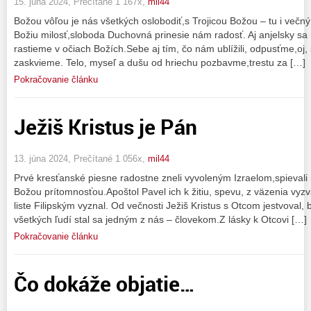
15. júna 2024, Prečítané 1 167x,
mil44
Božou vôľou je nás všetkých oslobodiť,s Trojicou Božou – tu i večný 
Božiu milosť,sloboda Duchovná prinesie nám radosť. Aj anjelsky sa
rastieme v očiach Božích.Sebe aj tím, čo nám ublížili, odpusťme,oj,
zaskvieme. Telo, myseľ a dušu od hriechu pozbavme,trestu za […]
Pokračovanie článku
Ježiš Kristus je Pán
13. júna 2024, Prečítané 1 056x,
mil44
Prvé kresťanské piesne radostne zneli vyvoleným Izraelom,spievali 
Božou prítomnosťou.Apoštol Pavel ich k žitiu, spevu, z väzenia vyzva
liste Filipským vyznal. Od večnosti Ježiš Kristus s Otcom jestvoval
všetkých ľudí stal sa jedným z nás – človekom.Z lásky k Otcovi […]
Pokračovanie článku
Čo dokáže objatie…