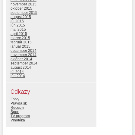
december 2015
november 2015
október 2015
september 2015
august 2015
júl 2015
jún 2015
máj 2015
apríl 2015
marec 2015
február 2015
január 2015
december 2014
november 2014
október 2014
september 2014
august 2014
júl 2014
jún 2014
Odkazy
Fotky
Pravda.sk
Recepty
Šport
TV program
Vinotéka