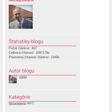
mil44.blog.pravda.sk
Štatistiky blogu
Počet článkov: 467
Celková čítanosť: 1097179x
Priemerná čítanosť článkov: 2349x
Autor blogu
mil44
Kategórie
Nezaradené
(467)