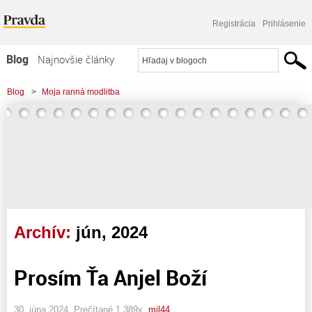
Registrácia
Prihlásenie
Blog
Najnovšie články
Najčítanejšie články
Blog
>
Moja ranná modlitba
Najkomentovanejšie články
Zoznam blogov
Komerčné blogy
Archív:
jún, 2024
Prosím Ťa Anjel Boží
30. júna 2024, Prečítané 1 389x,
mil44