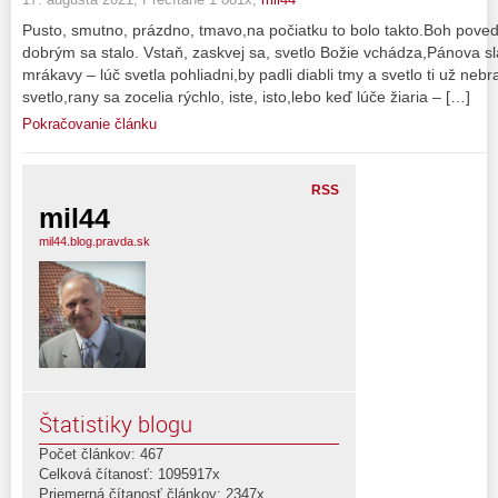
Pusto, smutno, prázdno, tmavo,na počiatku to bolo takto.Boh poveda
dobrým sa stalo. Vstaň, zaskvej sa, svetlo Božie vchádza,Pánova s
mrákavy – lúč svetla pohliadni,by padli diabli tmy a svetlo ti už neb
svetlo,rany sa zocelia rýchlo, iste, isto,lebo keď lúče žiaria – […]
Pokračovanie článku
RSS
mil44
mil44.blog.pravda.sk
Štatistiky blogu
Počet článkov: 467
Celková čítanosť: 1095917x
Priemerná čítanosť článkov: 2347x