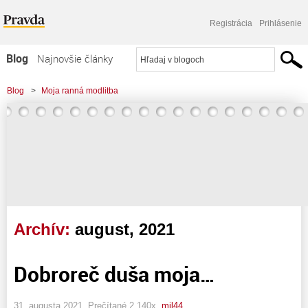
Registrácia
Prihlásenie
Blog
Najnovšie články
Najčítanejšie články
Blog
>
Moja ranná modlitba
Najkomentovanejšie články
Zoznam blogov
Komerčné blogy
Archív:
august, 2021
Dobroreč duša moja…
31. augusta 2021, Prečítané 2 140x,
mil44