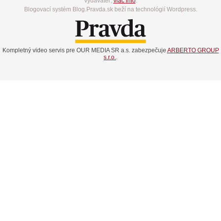
vydavateľ,
viac info
.
Blogovací systém Blog.Pravda.sk beží na technológií Wordpress.
Kompletný video servis pre OUR MEDIA SR a.s. zabezpečuje
ARBERTO GROUP
s.r.o.
.