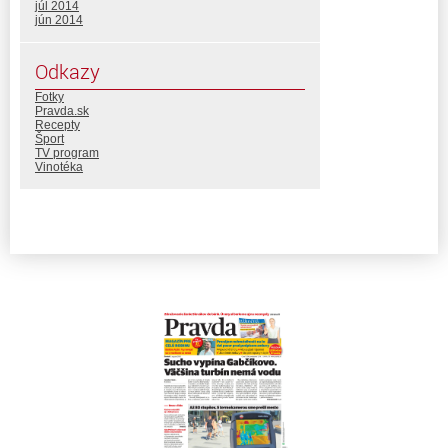
júl 2014
jún 2014
Odkazy
Fotky
Pravda.sk
Recepty
Šport
TV program
Vinotéka