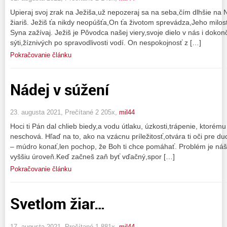
Upieraj svoj zrak na Ježiša,už nepozeraj sa na seba,čím dlhšie na
žiariš. Ježiš ťa nikdy neopúšťa,On ťa životom sprevádza,Jeho milos
Syna zažívaj. Ježiš je Pôvodca našej viery,svoje dielo v nás i do
sýti,žíznivých po spravodlivosti vodí. On nespokojnosť z […]
Pokračovanie článku
Nádej v súžení
23. augusta 2021, Prečítané 2 205x,
mil44
Hoci ti Pán dal chlieb biedy,a vodu útlaku, úzkosti,trápenie, ktorému 
neschová. Hľaď na to, ako na vzácnu príležitosť,otvára ti oči pre d
– múdro konať,len pochop, že Boh ti chce pomáhať. Problém je náš 
vyššiu úroveň.Keď začneš zaň byť vďačný,spor […]
Pokračovanie článku
Svetlom žiar…
17. augusta 2021, Prečítané 1 881x,
mil44