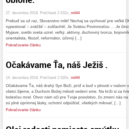
27. decembra 2019, Prečítané 2 632x,
mil44
Prebuď sa už raz, Slovanstvo milé! Nechaj sa vychovať pre veľké
vypestovať – zväčšiť – zušľachtiť, Je Svätou Povinnosťou … Je č
Myjave, svetlo sveta uzrel, veľký, aktívny, duchovný tvorca, bojovník
orientalista, filozof, reformátor, účinný […]
Pokračovanie článku
Očakávame Ťa, náš Ježiš .
14. decembra 2019, Prečítané 2 020x,
mil44
Očakávame Ťa, náš drahý Syn Boží, príď a buď v plnosti v našom v 
všetci žijeme, a Duchom Božej milosti vedení sme. Na kríži si za hr
bolesťou mrel. Otvor nám oči pre Tvoje posolstvo, čo zmení nás na
sú plné úprimnej lásky, ochotní odpúšťať, všetkých milovať, […]
Pokračovanie článku