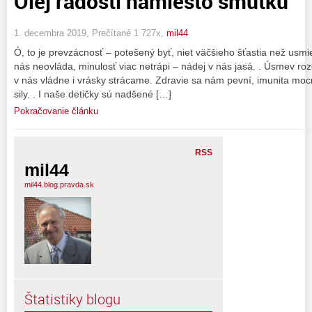
Olej radosti namiesto smútku
1. decembra 2019, Prečítané 1 727x,
mil44
Ó, to je prevzácnosť – potešený byť, niet väčšieho šťastia než usm
nás neovláda, minulosť viac netrápi – nádej v nás jasá. . Úsmev r
v nás vládne i vrásky strácame. Zdravie sa nám pevní, imunita mo
sily. . I naše detičky sú nadšené […]
Pokračovanie článku
RSS
mil44
mil44.blog.pravda.sk
Štatistiky blogu