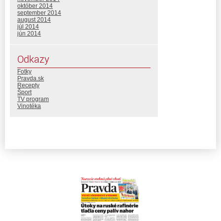
október 2014
september 2014
august 2014
júl 2014
jún 2014
Odkazy
Fotky
Pravda.sk
Recepty
Šport
TV program
Vinotéka