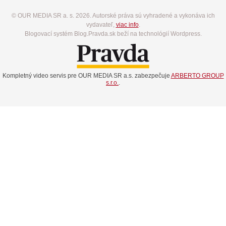
© OUR MEDIA SR a. s. 2026. Autorské práva sú vyhradené a vykonáva ich
vydavateľ,
viac info
.
Blogovací systém Blog.Pravda.sk beží na technológií Wordpress.
Kompletný video servis pre OUR MEDIA SR a.s. zabezpečuje
ARBERTO GROUP
s.r.o.
.