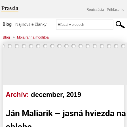
Registrácia
Prihlásenie
Blog
Najnovšie články
Najčítanejšie články
Blog
>
Moja ranná modlitba
Najkomentovanejšie články
Zoznam blogov
Komerčné blogy
Archív:
december, 2019
Ján Maliarik – jasná hviezda na
oblohe.