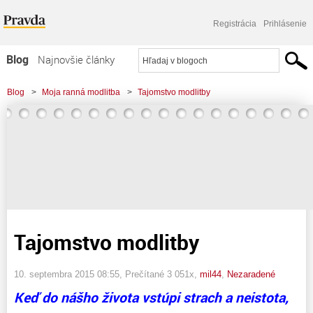
Registrácia
Prihlásenie
Blog
Najnovšie články
Najčítanejšie články
Blog
>
Moja ranná modlitba
>
Tajomstvo modlitby
Najkomentovanejšie články
Zoznam blogov
Komerčné blogy
Tajomstvo modlitby
10. septembra 2015 08:55
, Prečítané 3 051x,
mil44
,
Nezaradené
Keď do nášho života vstúpi strach a neistota,