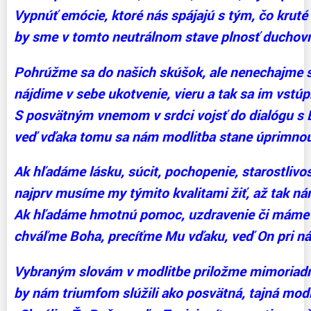
Vypnúť emócie, ktoré nás spájajú s tým, čo kruté 
by sme v tomto neutrálnom stave plnosť duchovnej
Pohrúžme sa do našich skúšok, ale nenechajme sa
nájdime v sebe ukotvenie, vieru a tak sa im vstúp
S posvätným vnemom v srdci vojsť do dialógu s 
veď vďaka tomu sa nám modlitba stane úprimnou
Ak hľadáme lásku, súcit, pochopenie, starostlivos
najprv musíme my týmito kvalitami žiť, až tak ná
Ak hľadáme hmotnú pomoc, uzdravenie či máme i
chváľme Boha, precíťme Mu vďaku, veď On pri nás
Vybraným slovám v modlitbe priložme mimoriad
by nám triumfom slúžili ako posvätná, tajná modl