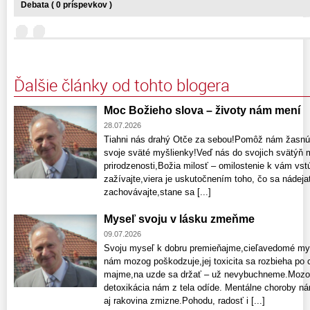
Debata ( 0 príspevkov )
Ďalšie články od tohto blogera
Moc Božieho slova – životy nám mení
28.07.2026
Tiahni nás drahý Otče za sebou!Pomôž nám žasnú
svoje sväté myšlienky!Veď nás do svojich svätýň m
prirodzenosti,Božia milosť – omilostenie k vám vs
zažívajte,viera je uskutočnením toho, čo sa nádeja
zachovávajte,stane sa [...]
Myseľ svoju v lásku zmeňme
09.07.2026
Svoju myseľ k dobru premieňajme,cieľavedomé myš
nám mozog poškodzuje,jej toxicita sa rozbieha po 
majme,na uzde sa držať – už nevybuchneme.Mozog p
detoxikácia nám z tela odíde. Mentálne choroby n
aj rakovina zmizne.Pohodu, radosť i [...]