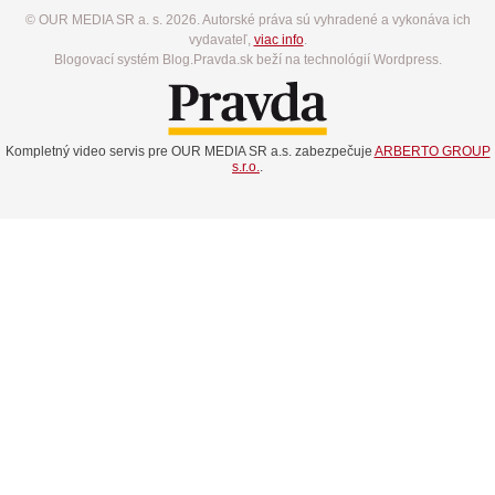
© OUR MEDIA SR a. s. 2026. Autorské práva sú vyhradené a vykonáva ich
vydavateľ,
viac info
.
Blogovací systém Blog.Pravda.sk beží na technológií Wordpress.
Kompletný video servis pre OUR MEDIA SR a.s. zabezpečuje
ARBERTO GROUP
s.r.o.
.