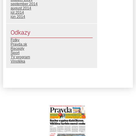
september 2014
august 2014
júl 2014
jún 2014
Odkazy
Fotky
Pravda.sk
Recepty
Šport
TV program
Vinotéka