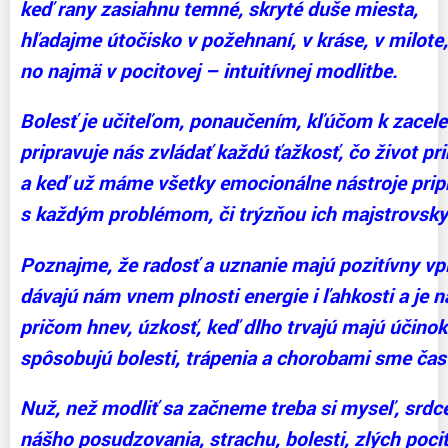
keď rany zasiahnu temné, skryté duše miesta,
hľadajme útočisko v požehnaní, v kráse, v milote,
no najmä v pocitovej – intuitívnej modlitbe.
Bolesť je učiteľom, ponaučením, kľúčom k zacele
pripravuje nás zvládať každú ťažkosť, čo život pr
a keď už máme všetky emocionálne nástroje prip
s každým problémom, či trýzňou ich majstrovsk
Poznajme, že radosť a uznanie majú pozitívny vpl
dávajú nám vnem plnosti energie i ľahkosti a je 
pričom hnev, úzkosť, keď dlho trvajú majú účinok
spôsobujú bolesti, trápenia a chorobami sme čas
Nuž, než modliť sa začneme treba si myseľ, srdce 
nášho posudzovania, strachu, bolesti, zlých pocit