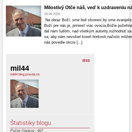
Milostivý Otče náš, veď k uzdraveniu n
29.06.2026
.Na obraz Boží, sme boli stvorení,by sme evanjelizo
Boží pre nás je, priniesť viac ovocia,Božie požehn
dal nám ľuďom, nad všetkým autority,rozhodnúť sa v
sa, aby nám nevošiel koreň horkosti,načisto môže
nás povedie skrze [...]
RSS
mil44
mil44.blog.pravda.sk
Štatistiky blogu
Počet článkov: 467