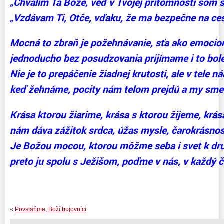
„Chválim Ťa Bože, veď v Tvojej prítomnosti som
„Vzdávam Ti, Otče, vďaku, že ma bezpečne na ce
Mocná to zbraň je požehnávanie, sťa ako emocio
jednoducho bez posudzovania prijímame i to boles
Nie je to prepáčenie žiadnej krutosti, ale v tele 
keď žehnáme, pocity nám telom prejdú a my sme o
Krása ktorou žiarime, krása s ktorou žijeme, krá
nám dáva zážitok srdca, úžas mysle, čarokrásnosť
Je Božou mocou, ktorou môžme seba i svet k dru
preto ju spolu s Ježišom, poďme v nás, v každý č
«
Povstaňme, Boží bojovníci