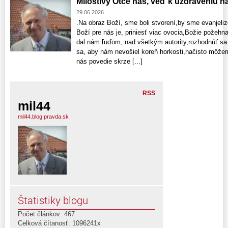
Milostivý Otče náš, veď k uzdraveniu n
29.06.2026
.Na obraz Boží, sme boli stvorení,by sme evanjelizo
Boží pre nás je, priniesť viac ovocia,Božie požehn
dal nám ľuďom, nad všetkým autority,rozhodnúť sa v
sa, aby nám nevošiel koreň horkosti,načisto môže
nás povedie skrze [...]
RSS
mil44
mil44.blog.pravda.sk
Štatistiky blogu
Počet článkov: 467
Celková čítanosť: 1096241x