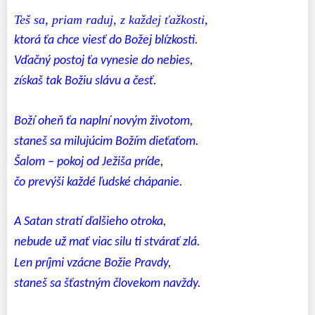
Teš sa, priam raduj, z každej ťažkosti,
ktorá ťa chce viesť do Božej blízkosti.
Vďačný postoj ťa vynesie do nebies,
získaš tak Božiu slávu a česť.
Boží oheň ťa naplní novým životom,
staneš sa milujúcim Božím dieťaťom.
Šalom – pokoj od Ježiša príde,
čo prevýši každé ľudské chápanie.
A Satan stratí ďalšieho otroka,
nebude už mať viac silu ti stvárať zlá.
Len príjmi vzácne Božie Pravdy,
staneš sa šťastným človekom navždy.