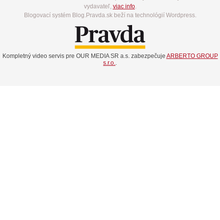
vydavateľ,
viac info
.
Blogovací systém Blog.Pravda.sk beží na technológií Wordpress.
Kompletný video servis pre OUR MEDIA SR a.s. zabezpečuje
ARBERTO GROUP
s.r.o.
.