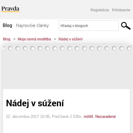
Registrácia
Prihlásenie
Blog
Najnovšie články
Najčítanejšie články
Blog
>
Moja ranná modlitba
>
Nádej v súžení
Najkomentovanejšie články
Zoznam blogov
Komerčné blogy
Nádej v súžení
22. decembra 2017 10:06
, Prečítané 2 530x,
mil44
,
Nezaradené