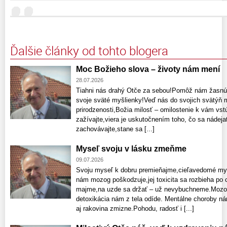
Ďalšie články od tohto blogera
Moc Božieho slova – životy nám mení
28.07.2026
Tiahni nás drahý Otče za sebou!Pomôž nám žasnú
svoje sväté myšlienky!Veď nás do svojich svätýň m
prirodzenosti,Božia milosť – omilostenie k vám vs
zažívajte,viera je uskutočnením toho, čo sa nádeja
zachovávajte,stane sa [...]
Myseľ svoju v lásku zmeňme
09.07.2026
Svoju myseľ k dobru premieňajme,cieľavedomé myš
nám mozog poškodzuje,jej toxicita sa rozbieha po 
majme,na uzde sa držať – už nevybuchneme.Mozog p
detoxikácia nám z tela odíde. Mentálne choroby n
aj rakovina zmizne.Pohodu, radosť i [...]