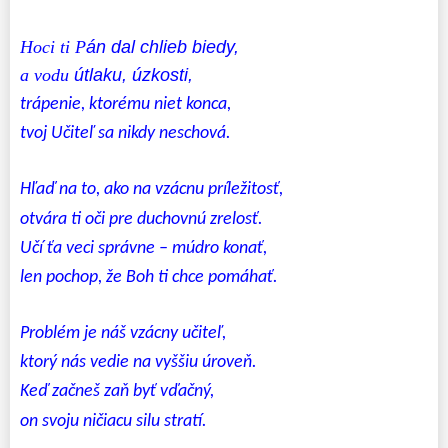
Hoci ti P
án dal chlieb biedy,
a vodu
útlaku, úzkosti,
trápenie, ktorému niet konca,
tvoj Učiteľ sa nikdy neschová.
Hľaď na to, ako na vzácnu príležitosť,
otvára ti oči pre duchovnú zrelosť.
Učí ťa veci správne – múdro konať,
len pochop, že Boh ti chce pomáhať.
Problém je náš vzácny učiteľ,
ktorý nás vedie na vyššiu úroveň.
Keď začneš zaň byť vďačný,
on svoju ničiacu silu stratí.