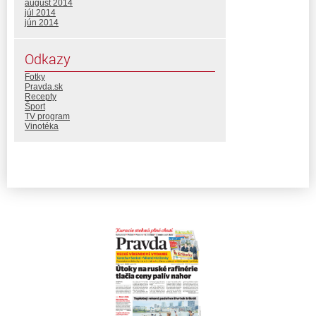
august 2014
júl 2014
jún 2014
Odkazy
Fotky
Pravda.sk
Recepty
Šport
TV program
Vinotéka