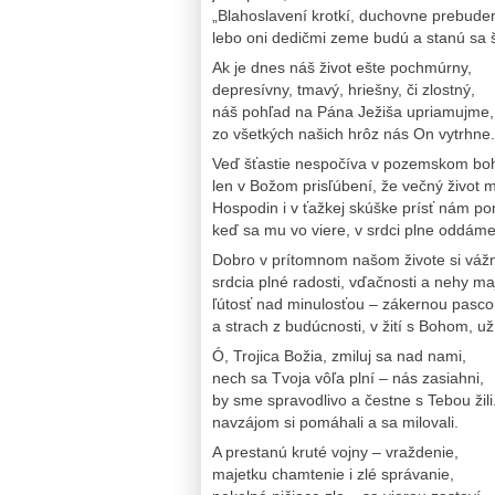
„Blahoslavení krotkí, duchovne prebuden
lebo oni dedičmi zeme budú a stanú sa š
Ak je dnes náš život ešte pochmúrny,
depresívny, tmavý, hriešny, či zlostný,
náš pohľad na Pána Ježiša upriamujme,
zo všetkých našich hrôz nás On vytrhne.
Veď šťastie nespočíva v pozemskom boh
len v Božom prisľúbení, že večný život
Hospodin i v ťažkej skúške prísť nám p
keď sa mu vo viere, v srdci plne oddáme
Dobro v prítomnom našom živote si váž
srdcia plné radosti, vďačnosti a nehy m
ľútosť nad minulosťou – zákernou pasco
a strach z budúcnosti, v žití s Bohom, u
Ó, Trojica Božia, zmiluj sa nad nami,
nech sa Tvoja vôľa plní – nás zasiahni,
by sme spravodlivo a čestne s Tebou žili
navzájom si pomáhali a sa milovali.
A prestanú kruté vojny – vraždenie,
majetku chamtenie i zlé správanie,