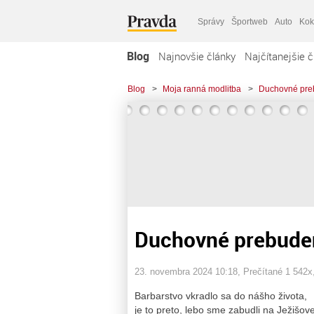
Správy
Športweb
Auto
Kok
Blog
Najnovšie články
Najčítanejšie č
Blog
>
Moja ranná modlitba
>
Duchovné pre
Duchovné prebude
23. novembra 2024 10:18
, Prečítané 1 542x
Barbarstvo vkradlo sa do nášho života,
je to preto, lebo sme zabudli na Ježišove