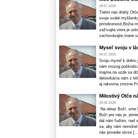
28.07.2026
Tiahni nás drahý Ot
svoje sväté myšlienk
prirodzenosti,Božia 
zažívajte,viera je us
zachovávajte,stane sa
Myseľ svoju v l
09.07.2026
Svoju myseľ k dobru 
nám mozog poškodzuje
majme,na uzde sa drž
detoxikácia nám z te
aj rakovina zmizne.Poh
Milostivý Otče n
29.06.2026
.Na obraz Boží, sme b
Boží pre nás je, prin
dal nám ľuďom, nad vš
sa, aby nám nevošiel
nás povedie skrze [...