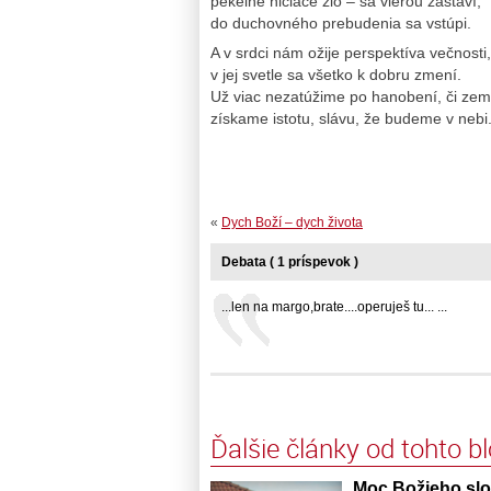
pekelné ničiace zlo – sa vierou zastaví,
do duchovného prebudenia sa vstúpi.
A v srdci nám ožije perspektíva večnosti,
v jej svetle sa všetko k dobru zmení.
Už viac nezatúžime po hanobení, či zem
získame istotu, slávu, že budeme v nebi
«
Dych Boží – dych života
Debata ( 1 príspevok )
...len na margo,brate....operuješ tu... ...
Ďalšie články od tohto b
Moc Božieho slo