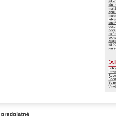
júl 2
jún 
máj 
apríl
mare
febr
janu
dece
nove
októ
sept
augu
júl 2
jún 
Od
Fotky
Prav
Rece
Šport
TV p
Vino
 predplatné