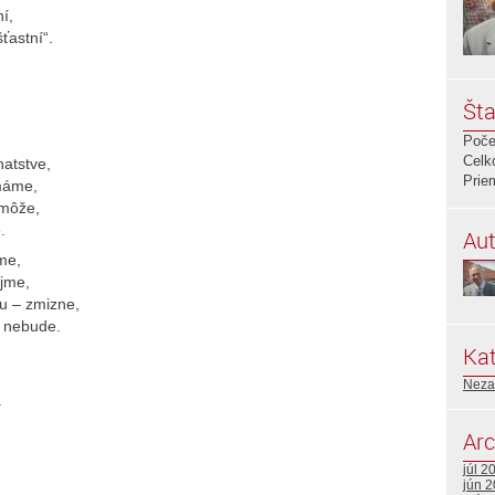
í,
ťastní“.
Šta
Poče
Celk
atstve,
Prie
 máme,
omôže,
.
Aut
me,
ajme,
u – zmizne,
ž nebude.
Kat
Neza
.
Arc
júl 2
jún 