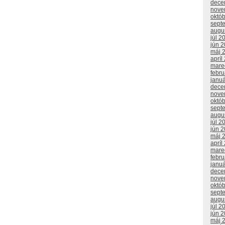
dece
nove
októ
sept
augu
júl 2
jún 
máj 
apríl
mare
febr
janu
dece
nove
októ
sept
augu
júl 2
jún 
máj 
apríl
mare
febr
janu
dece
nove
októ
sept
augu
júl 2
jún 
máj 