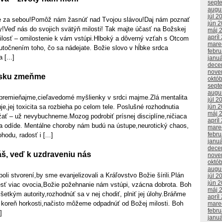
sept
augu
júl 2
če za sebou!Pomôž nám žasnúť nad Tvojou slávou!Daj nám poznať
jún 
y!Veď nás do svojich svätýň milosti! Tak majte účasť na Božskej
máj 
apríl
milosť – omilostenie k vám vstúpi.Hlboký a dôverný vzťah s Otcom
mare
kutočnením toho, čo sa nádejate. Božie slovo v hĺbke srdca
febr
 [...]
janu
dece
nove
ásku zmeňme
októ
sept
augu
premieňajme,cieľavedomé myšlienky v srdci majme.Zlá mentalita
júl 2
,jej toxicita sa rozbieha po celom tele. Poslušné rozhodnutia
jún 
máj 
ať – už nevybuchneme.Mozog podrobiť prísnej disciplíne,ničiaca
apríl
la odíde. Mentálne choroby nám budú na ústupe,neurotický chaos,
mare
febr
odu, radosť i [...]
janu
dece
áš, veď k uzdraveniu nás
nove
októ
augu
oli stvorení,by sme evanjelizovali a Kráľovstvo Božie šírili.Plán
júl 2
jún 
iesť viac ovocia,Božie požehnanie nám vstúpi, vzácna dobrota. Boh
máj 
etkým autority,rozhodnúť sa v nej chodiť, plniť jej úlohy.Bráňme
apríl
 koreň horkosti,načisto môžeme odpadnúť od Božej milosti. Boh
mare
febr
]
janu