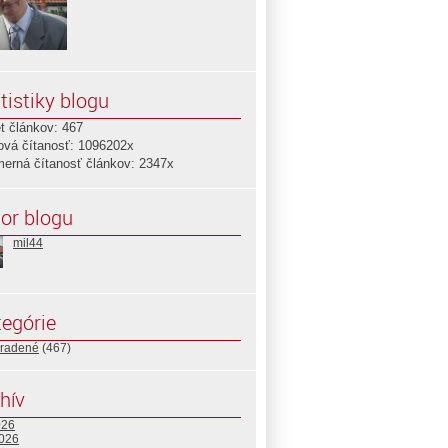
tistiky blogu
t článkov: 467
ová čítanosť: 1096202x
merná čítanosť článkov: 2347x
or blogu
mil44
egórie
radené
(467)
hív
026
2026