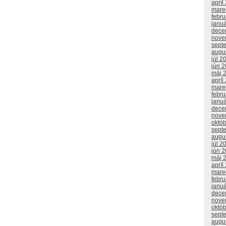
apríl
mare
febr
janu
dece
nove
sept
augu
júl 2
jún 
máj 
apríl
mare
febr
janu
dece
nove
októ
sept
augu
júl 2
jún 
máj 
apríl
mare
febr
janu
dece
nove
októ
sept
augu