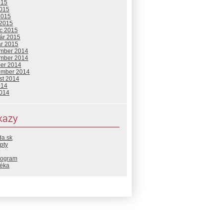
015
2015
2015
 2015
c 2015
uár 2015
ár 2015
mber 2014
mber 2014
ber 2014
ember 2014
st 2014
014
2014
kazy
da.sk
pty
rogram
téka