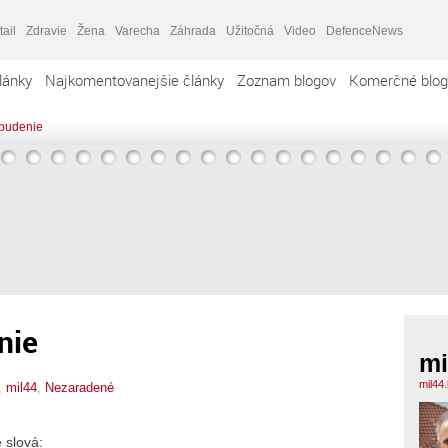
tail
Zdravie
Žena
Varecha
Záhrada
Užitočná
Video
DefenceNews
lánky
Najkomentovanejšie články
Zoznam blogov
Komerčné blog
budenie
nie
mi
mil44
,
mil44
,
Nezaradené
 slová: