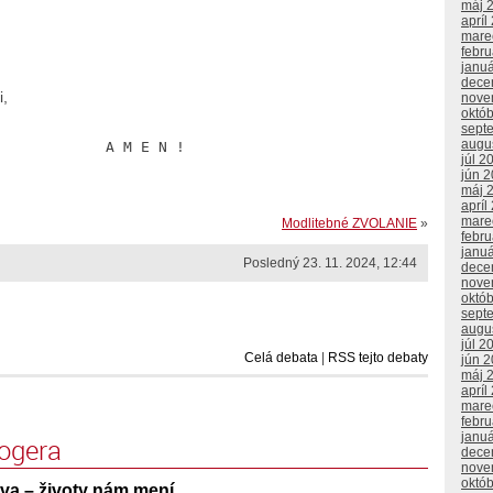
máj 
apríl
mare
febr
janu
dece
i,
nove
októ
.
sept
augu
                                            A M E N !
júl 2
jún 
máj 
apríl
mare
Modlitebné ZVOLANIE
»
febr
janu
Posledný 23. 11. 2024, 12:44
dece
nove
októ
sept
augu
júl 2
Celá debata
|
RSS tejto debaty
jún 
máj 
apríl
mare
febr
janu
logera
dece
nove
októ
va – životy nám mení