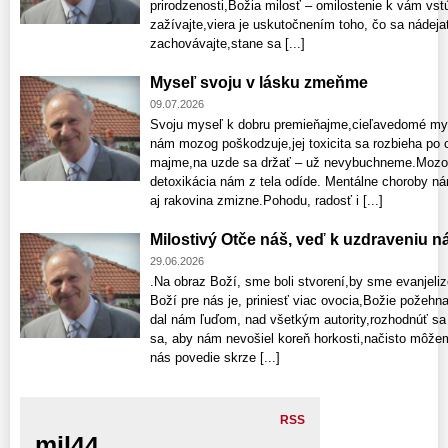
prirodzenosti,Božia milosť – omilostenie k vám vs
zažívajte,viera je uskutočnením toho, čo sa nádeja
zachovávajte,stane sa [...]
Myseľ svoju v lásku zmeňme
09.07.2026
Svoju myseľ k dobru premieňajme,cieľavedomé myš
nám mozog poškodzuje,jej toxicita sa rozbieha po 
majme,na uzde sa držať – už nevybuchneme.Mozog p
detoxikácia nám z tela odíde. Mentálne choroby n
aj rakovina zmizne.Pohodu, radosť i [...]
Milostivý Otče náš, veď k uzdraveniu n
29.06.2026
.Na obraz Boží, sme boli stvorení,by sme evanjelizo
Boží pre nás je, priniesť viac ovocia,Božie požehn
dal nám ľuďom, nad všetkým autority,rozhodnúť sa v
sa, aby nám nevošiel koreň horkosti,načisto môže
nás povedie skrze [...]
RSS
mil44