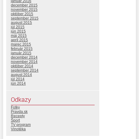
január 2016
december 2015
november 2015
október 2015
september 2015
august 2015
júl 2015
jún 2015
máj 2015
apríl 2015
marec 2015
február 2015
január 2015
december 2014
november 2014
október 2014
september 2014
august 2014
júl 2014
jún 2014
Odkazy
Fotky
Pravda.sk
Recepty
Šport
TV program
Vinotéka