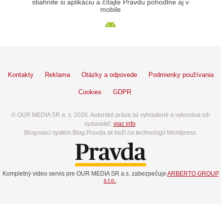
stiahnite si aplikáciu a čítajte Pravdu pohodlne aj v
mobile
Kontakty
Reklama
Otázky a odpovede
Podmienky používania
Cookies
GDPR
© OUR MEDIA SR a. s. 2026. Autorské práva sú vyhradené a vykonáva ich
vydavateľ,
viac info
.
Blogovací systém Blog.Pravda.sk beží na technológií Wordpress.
Kompletný video servis pre OUR MEDIA SR a.s. zabezpečuje
ARBERTO GROUP
s.r.o.
.