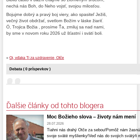
nechá nás Boh, do Neho vojsť, svojou milosťou.
Bojujme dobrý a pravý boj viery, ako spasiteľ Ježiš,
večný život obdržať, svetlom Božím v láske žiariť.
Ó, Trojica Božia , prosíme Ťa, zmiluj sa nad nami,
by sme v novom roku 2026 už šťastní i svätí boli.
«
Oj, vďaka Ti za uzdravenie, Otče
Debata ( 0 príspevkov )
Ďalšie články od tohto blogera
Moc Božieho slova – životy nám mení
28.07.2026
Tiahni nás drahý Otče za sebou!Pomôž nám žasnú
svoje sväté myšlienky!Veď nás do svojich svätýň m