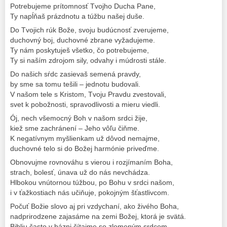
Potrebujeme prítomnosť Tvojho Ducha Pane,
Ty napĺňaš prázdnotu a túžbu našej duše.
Do Tvojich rúk Bože, svoju budúcnosť zverujeme,
duchovný boj, duchovné zbrane vyžadujeme.
Ty nám poskytuješ všetko, čo potrebujeme,
Ty si naším zdrojom sily, odvahy i múdrosti stále.
Do našich sŕdc zasievaš semená pravdy,
by sme sa tomu tešili – jednotu budovali.
V našom tele s Kristom, Tvoju Pravdu zvestovali,
svet k pobožnosti, spravodlivosti a mieru viedli.
Ój, nech všemocný Boh v našom srdci žije,
kiež sme zachránení – Jeho vôľu čiňme.
K negatívnym myšlienkam už dôvod nemajme,
duchovné telo si do Božej harmónie priveďme.
Obnovujme rovnováhu s vierou i rozjímaním Boha,
strach, bolesť, únava už do nás nevchádza.
Hlbokou vnútornou túžbou, po Bohu v srdci našom,
i v ťažkostiach nás učiňuje, pokojným šťastlivcom.
Počuť Božie slovo aj pri vzdychaní, ako živého Boha,
nadprirodzene zajasáme na zemi Božej, ktorá je svätá.
Bibliu často v bázni čítajme so zlomeným srdcom,