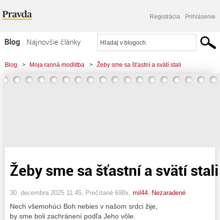
Registrácia
Prihlásenie
Blog
Najnovšie články
Najčítanejšie články
Blog
>
Moja ranná modlitba
>
Žeby sme sa šťastní a svätí stali
Najkomentovanejšie články
Zoznam blogov
Komerčné blogy
Žeby sme sa šťastní a svätí stali
30. decembra 2025 11:45
, Prečítané 698x,
mil44
,
Nezaradené
Nech všemohúci Boh nebies v našom srdci žije,
by sme boli zachránení podľa Jeho vôle.