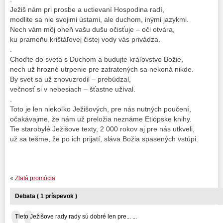
Ježiš nám pri prosbe a uctievaní Hospodina radí,
modlite sa nie svojimi ústami, ale duchom, inými jazykmi.
Nech vám môj oheň vašu dušu očisťuje – oči otvára,
ku prameňu krištáľovej čistej vody vás privádza.
.
Choďte do sveta s Duchom a budujte kráľovstvo Božie,
nech už hrozné utrpenie pre zatratených sa nekoná nikde.
By svet sa už znovuzrodil – prebúdzal,
večnosť si v nebesiach – šťastne užíval.
.
Toto je len niekoľko Ježišových, pre nás nutných poučení,
očakávajme, že nám už preložia neznáme Etiópske knihy.
Tie starobylé Ježišove texty, 2 000 rokov aj pre nás utkveli,
už sa tešme, že po ich prijatí, sláva Božia spasených vstúpi.
«
Zlatá promócia
Debata ( 1 príspevok )
Tieto Ježišove rady rady sú dobré len pre... ...