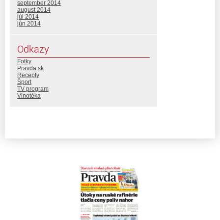
september 2014
august 2014
júl 2014
jún 2014
Odkazy
Fotky
Pravda.sk
Recepty
Šport
TV program
Vinotéka