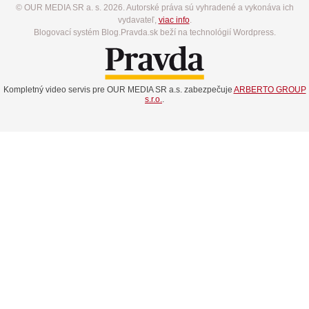
© OUR MEDIA SR a. s. 2026. Autorské práva sú vyhradené a vykonáva ich
vydavateľ,
viac info
.
Blogovací systém Blog.Pravda.sk beží na technológií Wordpress.
Kompletný video servis pre OUR MEDIA SR a.s. zabezpečuje
ARBERTO GROUP
s.r.o.
.