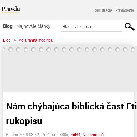
Registrácia
Prihlásenie
Blog
Najnovšie články
Najčítanejšie články
Blog
>
Moja ranná modlitba
Najkomentovanejšie články
>
Nám chýbajúca biblická časť Etiópskeho rukopisu
Zoznam blogov
Komerčné blogy
Nám chýbajúca biblická časť E
rukopisu
6. júna 2026 08:52
, Prečítané 880x,
mil44
,
Nezaradené