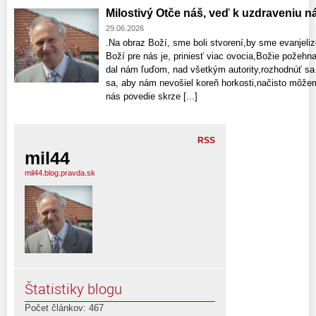
Milostivý Otče náš, veď k uzdraveniu n
29.06.2026
.Na obraz Boží, sme boli stvorení,by sme evanjelizo
Boží pre nás je, priniesť viac ovocia,Božie požehn
dal nám ľuďom, nad všetkým autority,rozhodnúť sa v
sa, aby nám nevošiel koreň horkosti,načisto môže
nás povedie skrze [...]
RSS
mil44
mil44.blog.pravda.sk
Štatistiky blogu
Počet článkov: 467