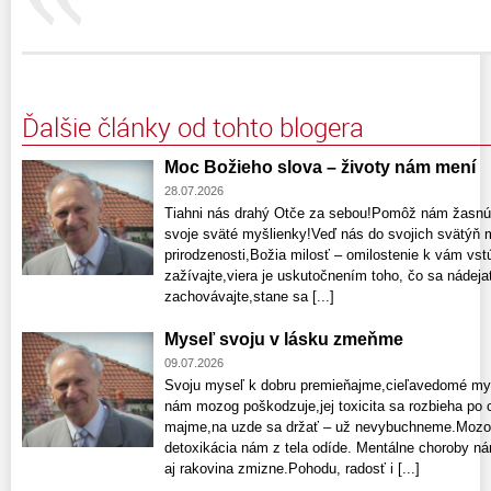
Ďalšie články od tohto blogera
Moc Božieho slova – životy nám mení
28.07.2026
Tiahni nás drahý Otče za sebou!Pomôž nám žasnú
svoje sväté myšlienky!Veď nás do svojich svätýň m
prirodzenosti,Božia milosť – omilostenie k vám vs
zažívajte,viera je uskutočnením toho, čo sa nádeja
zachovávajte,stane sa [...]
Myseľ svoju v lásku zmeňme
09.07.2026
Svoju myseľ k dobru premieňajme,cieľavedomé myš
nám mozog poškodzuje,jej toxicita sa rozbieha po 
majme,na uzde sa držať – už nevybuchneme.Mozog p
detoxikácia nám z tela odíde. Mentálne choroby n
aj rakovina zmizne.Pohodu, radosť i [...]