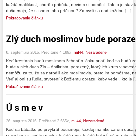
každá maličkosť, chorôb pribúda, neviem si pomôcť. Tak to je stav
duša moja, že si sama toho príčinou? Zamysli sa nad každou […]
Pokračovanie článku
Zlý duch moslimov bude poraz
8. septembra 2016, Prečítané 4 189x,
mil44
,
Nezaradené
Keď kresťania budú moslimom žehnať a lásku priať, keď sa budú za
bude v nich duch Zla – Antikrista, porazený, ktorý ich kruto v neved
nemôžu za to, že sa narodili ako moslimovia, preto im pomôžme, ne
Veď aj oni sú ľudia, stvorení k Božiemu obrazu, keby vedeli, kto je 
Pokračovanie článku
Ú s m e v
26. augusta 2016, Prečítané 2 665x,
mil44
,
Nezaradené
Keď sa bábätko po prvýkrát pousmeje, každej mamke čarom duša po
smiechom aj vnútro naplní, každú ranu, každú bolesť, včas zahojí. 