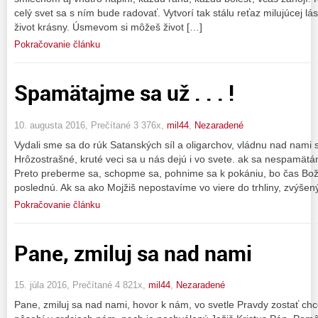
celý svet sa s ním bude radovať. Vytvorí tak stálu reťaz milujúcej l
život krásny. Úsmevom si môžeš život […]
Pokračovanie článku
Spamätajme sa už . . . !
10. augusta 2016, Prečítané 3 376x,
mil44
,
Nezaradené
Vydali sme sa do rúk Satanských síl a oligarchov, vládnu nad nami 
Hrôzostrašné, kruté veci sa u nás dejú i vo svete. ak sa nespamätá
Preto preberme sa, schopme sa, pohnime sa k pokániu, bo čas Božej
poslednú. Ak sa ako Mojžiš nepostavíme vo viere do trhliny, zvýšen
Pokračovanie článku
Pane, zmiluj sa nad nami
15. júla 2016, Prečítané 4 821x,
mil44
,
Nezaradené
Pane, zmiluj sa nad nami, hovor k nám, vo svetle Pravdy zostať ch