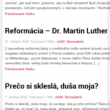
navrhol: „len seď ticho, pokorne, aby ťa Boh dosiahol! Buď chrabrý
povolaným, cirkvám paralyzovaným, v zázraky neveriacim.“ Rozhodo
Pokračovanie článku
Reformácia – Dr. Martin Luther
27. októbra 2016, Prečítané 3 993x,
mil44
,
Nezaradené
Z opravdivej vnútornej lásky a osobitného úsilia vyniesť pravdu na sv
magister slobodných umení a Písma svätého, pred 500 rokmi pribi
vo Wittenbergu, vyzval dišputovať, v mene nášho Pána Ježiša Krist
nemorálny život, veľkej časti rímskej hierarchie a kňazov, […]
Pokračovanie článku
Prečo si skleslá, duša moja?
7. októbra 2016, Prečítané 2 790x,
mil44
,
Nezaradené
Prečo si skleslá, duša moja, čo sa deje, aká je toho príčina? Ráno 
hádaš sa, vo mne! Ja, tvoja duša, utrápená som, skľúčenosť víťazí