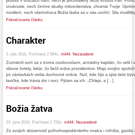
pôsobí v srdciach nám, nech je pochválený Ježiš Kristus Pán. Pom
vnuknutie, nech činíme skutky milosrdenstva, chcenie Tvoje. Úpri
modlení, nech všemohúca Božia láska sa v nás uvoľní. Sila modlitby
Pokračovanie článku
Charakter
5. júla 2016, Prečítané 2 994x,
mil44
,
Nezaradené
Zoznámil som sa s troma osobnosťami, armádny kapitán, čo velil i v 
slávne hotely, lekár, čo liečil srdce prezidentovi. Majú svojho spol
po zástavkách vešia duchovné srdcia. Nuž, kde žijú a spia tieto bý
lavičke, kde trávia dni i noci. Pýtam sa ich: „Chlapi, a […]
Pokračovanie článku
Božia žatva
23. júna 2016, Prečítané 2 750x,
mil44
,
Nezaradené
Zo svojich skúseností poľnohospodárskeho znalca i roľníka, gazda 