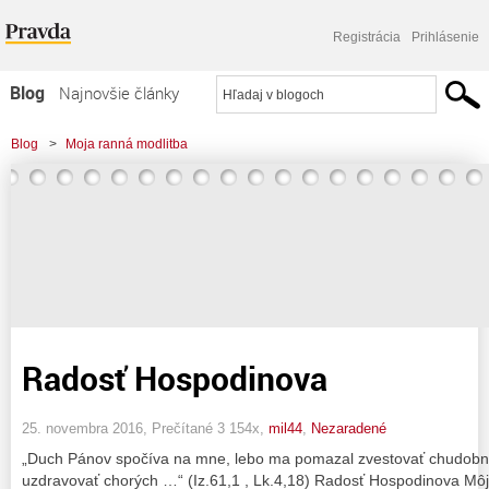
Registrácia
Prihlásenie
Blog
Najnovšie články
Najčítanejšie články
Blog
>
Moja ranná modlitba
Najkomentovanejšie články
Zoznam blogov
Komerčné blogy
Radosť Hospodinova
25. novembra 2016, Prečítané 3 154x,
mil44
,
Nezaradené
„Duch Pánov spočíva na mne, lebo ma pomazal zvestovať chudobn
uzdravovať chorých …“ (Iz.61,1 , Lk.4,18) Radosť Hospodinova Môj