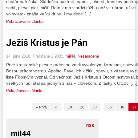
chotár naň čaká. Stádočko nakŕmiť, napojiť, ošetriť, koníkov postroji
sadiť, plevel pleť, ničiť. Roľník má v srdci túžbu obživiť národ, uživ
vo sviatok znáša veľkú drinu. I my dobrí […]
Pokračovanie článku
Ježiš Kristus je Pán
14. júna 2016, Prečítané 2 983x,
mil44
,
Nezaradené
Prvé kresťanské piesne radostne zneli vyvoleným Izraelom, spievali
Božou prítomnosťou. Apoštol Pavel ich k žitiu, spevu, z väzenia vyzv
liste Filipským vyznal. Od večnosti Ježiš Kristus s Otcom jestvoval
všetkých ľudí stal sa jedným z nás – človekom. Z lásky k Otcovi […]
Pokračovanie článku
« Prvá
«
...
10
20
30
...
35
36
37
RSS
mil44