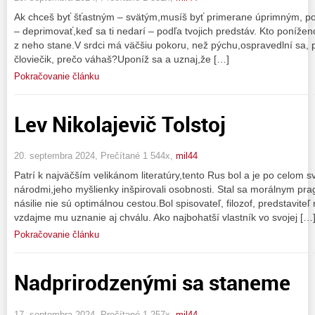
Ak chceš byť šťastným – svätým,musíš byť primerane úprimným, p
– deprimovať,keď sa ti nedarí – podľa tvojich predstáv. Kto poníže
z neho stane.V srdci má väčšiu pokoru, než pýchu,ospravedlní sa, 
človiečik, prečo váhaš?Uponíž sa a uznaj,že […]
Pokračovanie článku
Lev Nikolajevič Tolstoj
20. septembra 2024, Prečítané 1 544x,
mil44
Patrí k najväčším velikánom literatúry,tento Rus bol a je po celom s
národmi,jeho myšlienky inšpirovali osobnosti. Stal sa morálnym pra
násilie nie sú optimálnou cestou.Bol spisovateľ, filozof, predstavite
vzdajme mu uznanie aj chválu. Ako najbohatší vlastník vo svojej […
Pokračovanie článku
Nadprirodzenými sa staneme
17. septembra 2024, Prečítané 1 257x,
mil44