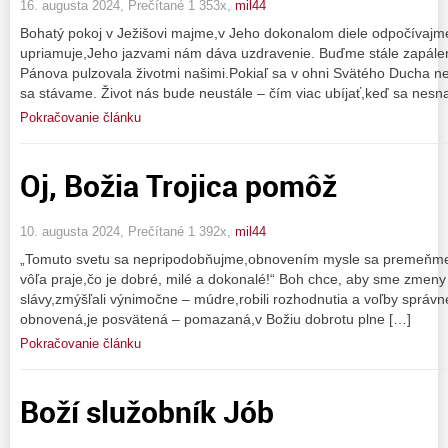
16. augusta 2024, Prečítané 1 353x,
mil44
Bohatý pokoj v Ježišovi majme,v Jeho dokonalom diele odpočívaj
upriamuje,Jeho jazvami nám dáva uzdravenie. Buďme stále zapálení
Pánova pulzovala životmi našimi.Pokiaľ sa v ohni Svätého Ducha ne
sa stávame. Život nás bude neustále – čím viac ubíjať,keď sa nes
Pokračovanie článku
Oj, Božia Trojica pomôž
10. augusta 2024, Prečítané 1 392x,
mil44
„Tomuto svetu sa nepripodobňujme,obnovením mysle sa premeňme,b
vôľa praje,čo je dobré, milé a dokonalé!“ Boh chce, aby sme zmeny ro
slávy,zmýšľali výnimočne – múdre,robili rozhodnutia a voľby sprá
obnovená,je posvätená – pomazaná,v Božiu dobrotu plne […]
Pokračovanie článku
Boží služobník Jób