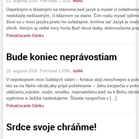
23. augusta 2024, Prečítané 1 363x,
mil44
Úspešnými a šťastnými sa staneme,keď jazyk a myseľ si ovládneme.
nedokáže,nešťastným, či bláznom sa stane. Čím našu myseľ sýtime
život sú v moci jazyka,preto ho ovládajme, kroťme sa! Jazyk je malý
ohník, ktorým aj veľké hory horia.Buď slová lásky, dobrorečenia pr
Pokračovanie článku
Bude koniec neprávostiam
18. augusta 2024, Prečítané 1 559x,
mil44
V nepokojnom mori ľudských vášní – Kristus stojí,neochvejne a poko
kto sa na Neho obráti,aby prijal požehnanie – Jeho bezpečia v poko
utláčaniu,vojnám, núdzi, smútku, nepriateľstvu,keď sa k Bohu obr
vyplníme a Ježiša nasledujeme. Šťastie nespočíva v […]
Pokračovanie článku
Srdce svoje chráňme!