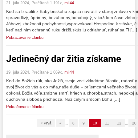
21. júla 2024, Prečítané 1 191x,
mil44
Keď sa Izraeliti z Babylonského zajatia navrátili,v starej zmluve v k
spravodlivý, úprimný, bezúhonný,bohabojný, v každom čase zlého sa
Jóbovej zbožnosti pochybnosti,vyprovokoval Hospodina k stávke, či 
keď nad ním ochrannú ruku držíš,skús ju odtiahnuť, rúhať sa Ti […]
Pokračovanie článku
Jedinečný dar žitia získame
19. júla 2024, Prečítané 1 069x,
mil44
Keď do Božích rúk, ako Ježiš, svoje veci vkladáme,šťastie, radosť
svoj život do vás a do mňa,naše duše – príjemcami večného života 
dokoná Božia vôľa,zmizne smrť, hriech a choroba,strach, nepokoj 
duchovná sloboda prichádza. Nuž celým srdcom Bohu […]
Pokračovanie článku
« Prvá
«
...
8
9
10
11
12
...
20