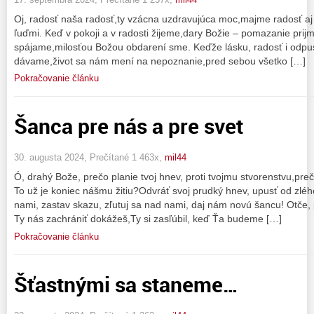
Oj, radosť naša radosť,ty vzácna uzdravujúca moc,majme radosť aj
ľuďmi. Keď v pokoji a v radosti žijeme,dary Božie – pomazanie prij
spájame,milosťou Božou obdarení sme. Keďže lásku, radosť i odpuste
dávame,život sa nám mení na nepoznanie,pred sebou všetko […]
Pokračovanie článku
Šanca pre nás a pre svet
30. augusta 2024, Prečítané 1 463x,
mil44
Ó, drahý Bože, prečo planie tvoj hnev, proti tvojmu stvorenstvu,pre
To už je koniec nášmu žitiu?Odvráť svoj prudký hnev, upusť od zléh
nami, zastav skazu, zľutuj sa nad nami, daj nám novú šancu! Otče,
Ty nás zachrániť dokážeš,Ty si zasľúbil, keď Ťa budeme […]
Pokračovanie článku
Šťastnými sa staneme…