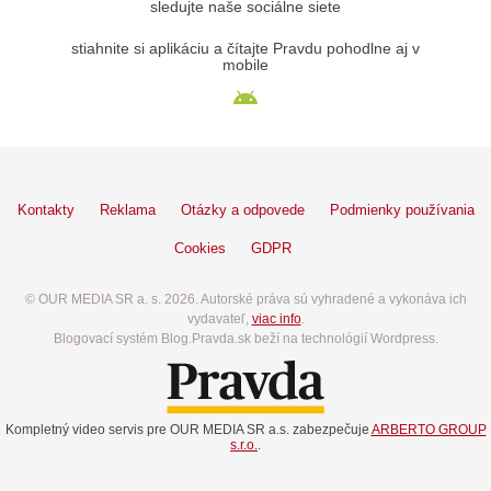
sledujte naše sociálne siete
stiahnite si aplikáciu a čítajte Pravdu pohodlne aj v
mobile
Kontakty
Reklama
Otázky a odpovede
Podmienky používania
Cookies
GDPR
© OUR MEDIA SR a. s. 2026. Autorské práva sú vyhradené a vykonáva ich
vydavateľ,
viac info
.
Blogovací systém Blog.Pravda.sk beží na technológií Wordpress.
Kompletný video servis pre OUR MEDIA SR a.s. zabezpečuje
ARBERTO GROUP
s.r.o.
.