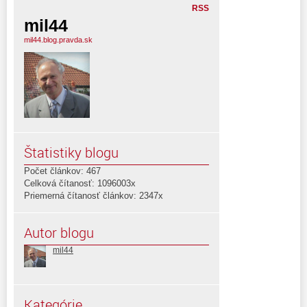
RSS
mil44
mil44.blog.pravda.sk
Štatistiky blogu
Počet článkov: 467
Celková čítanosť: 1096003x
Priemerná čítanosť článkov: 2347x
Autor blogu
mil44
Kategórie