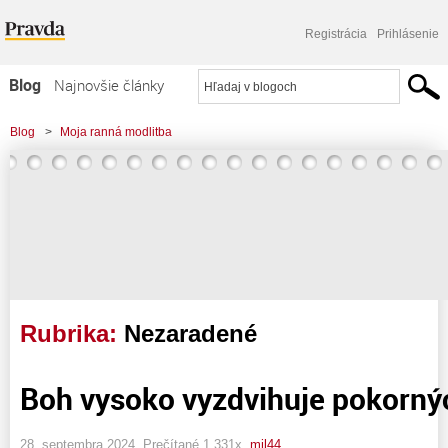
Registrácia
Prihlásenie
Blog
Najnovšie články
Najčítanejšie články
Blog
>
Moja ranná modlitba
Najkomentovanejšie články
Zoznam blogov
Komerčné blogy
Rubrika:
Nezaradené
Boh vysoko vyzdvihuje pokorný
28. septembra 2024, Prečítané 1 331x,
mil44