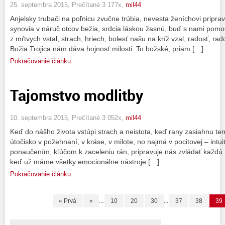
25. septembra 2015, Prečítané 3 177x,
mil44
Anjelsky trubači na poľnicu zvučne trúbia, nevesta ženíchovi priprav
synovia v náruč otcov bežia, srdcia láskou žasnú, buď s nami pomoc 
z mŕtvych vstal, strach, hriech, bolesť našu na kríž vzal, radosť, ra
Božia Trojica nám dáva hojnosť milosti. To božské, priam […]
Pokračovanie článku
Tajomstvo modlitby
10. septembra 2015, Prečítané 3 052x,
mil44
Keď do nášho života vstúpi strach a neistota, keď rany zasiahnu t
útočisko v požehnaní, v kráse, v milote, no najmä v pocitovej – intuit
ponaučením, kľúčom k zaceleniu rán, pripravuje nás zvládať každú ť
keď už máme všetky emocionálne nástroje […]
Pokračovanie článku
« Prvá
«
...
10
20
30
...
37
38
39