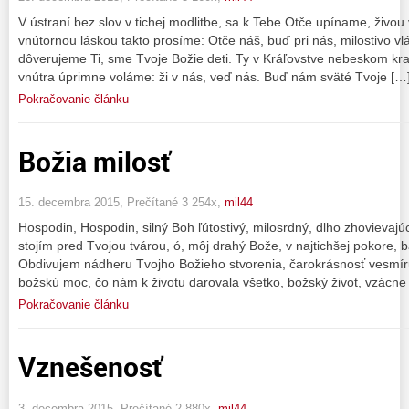
V ústraní bez slov v tichej modlitbe, sa k Tebe Otče upíname, živou
vnútornou láskou takto prosíme: Otče náš, buď pri nás, milostivo vl
dôverujeme Ti, sme Tvoje Božie deti. Ty v Kráľovstve nebeskom kraľu
vnútra úprimne voláme: ži v nás, veď nás. Buď nám sväté Tvoje […
Pokračovanie článku
Božia milosť
15. decembra 2015, Prečítané 3 254x,
mil44
Hospodin, Hospodin, silný Boh ľútostivý, milosrdný, dlho zhovievajúci
stojím pred Tvojou tvárou, ó, môj drahý Bože, v najtichšej pokore,
Obdivujem nádheru Tvojho Božieho stvorenia, čarokrásnosť vesmír
božskú moc, čo nám k životu darovala všetko, božský život, vzácne
Pokračovanie článku
Vznešenosť
3. decembra 2015, Prečítané 2 880x,
mil44