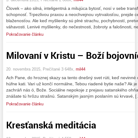
Človek – ako silná, inteligentná a milujúca bytosť, nosí v sebe tra
schopnosť. Trpezlivou praxou a neochvejnou vytrvalosťou, prejde 
blaženosťou. Ale keď myšlienky sú plné strachu, pochybností, pretvo
váhavosti. Lenivé myšlienky, do nečestnosti, žobroty a falošnosti, n
Pokračovanie článku
Milovaní v Kristu – Boží bojovní
20. novembra 2015, Prečítané 3 648x,
mil44
Ach Pane, do hroznej skazy sa tento dnešný svet rúti, keď nevinné 
húfne kati. Vari už končí normálne, Tebou riadené bytie naše? Ak j
zachráň nás ó, Bože. Sociálne nepokoje z prejavu satanského ohňa 
znášate tú hrôzu strašnú. Satanským jasným poslaním sú krvavé, [
Pokračovanie článku
Kresťanská meditácia