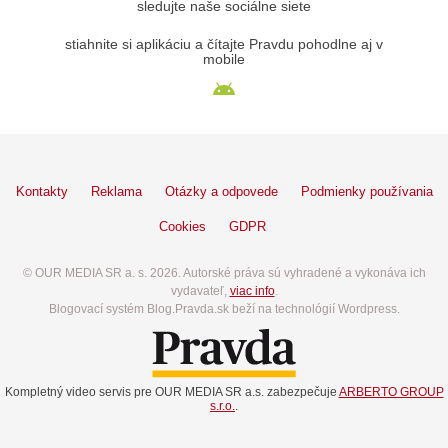
sledujte naše sociálne siete
stiahnite si aplikáciu a čítajte Pravdu pohodlne aj v
mobile
Kontakty
Reklama
Otázky a odpovede
Podmienky používania
Cookies
GDPR
© OUR MEDIA SR a. s. 2026. Autorské práva sú vyhradené a vykonáva ich
vydavateľ,
viac info
.
Blogovací systém Blog.Pravda.sk beží na technológií Wordpress.
Kompletný video servis pre OUR MEDIA SR a.s. zabezpečuje
ARBERTO GROUP
s.r.o.
.