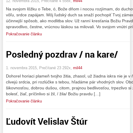
12. novembra 2015, Prečítané 4 558x,
mil44
Na svojom lôžku o Tebe, ó, Bože dňom i nocou rozjímam, do ducho
vôľu, srdce zapájam. Môj ľudský duch sa snaží pochopiť Tvoj záme
účinnejší spôsob, ako modlitba slov. Už ranní kresťania Božiu Pravdu
spravodlivo, čestne, vrúcnou láskou sa milovali. Vo svojom vnútri p
Pokračovanie článku
Posledný pozdrav / na kare/
1. novembra 2015, Prečítané 23 292x,
mil44
Dohorel horiaci plameň tvojho žitia, zhasol, už žiadna iskra nie je
clivejú srdcia, pri rozlúčke s tebou, hľadáme pár vhodných slov. 
šikovnosťou, dobrou dušou, citom, prajnou bedlivosťou, trpezlivo si 
bolesť, žiaľ, príčinlivo si žil, / žila/ Božiu pravdu […]
Pokračovanie článku
Ľudovít Velislav Štúr