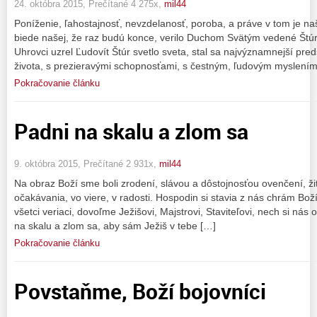
24. októbra 2015, Prečítané 4 275x,
mil44
Poníženie, ľahostajnosť, nevzdelanosť, poroba, a práve v tom je naš
biede našej, že raz budú konce, verilo Duchom Svätým vedené Štúr
Uhrovci uzrel Ľudovít Štúr svetlo sveta, stal sa najvýznamnejší pr
života, s prezieravými schopnosťami, s čestným, ľudovým myslením
Pokračovanie článku
Padni na skalu a zlom sa
9. októbra 2015, Prečítané 2 931x,
mil44
Na obraz Boží sme boli zrodení, slávou a dôstojnosťou ovenčení, žiť 
očakávania, vo viere, v radosti. Hospodin si stavia z nás chrám 
všetci veriaci, dovoľme Ježišovi, Majstrovi, Staviteľovi, nech si nás
na skalu a zlom sa, aby sám Ježiš v tebe […]
Pokračovanie článku
Povstaňme, Boží bojovníci