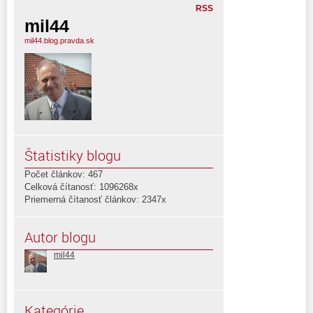
RSS
mil44
mil44.blog.pravda.sk
Štatistiky blogu
Počet článkov: 467
Celková čítanosť: 1096268x
Priemerná čítanosť článkov: 2347x
Autor blogu
mil44
Kategórie