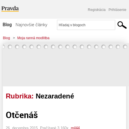
Registrácia
Prihlásenie
Blog
Najnovšie články
Najčítanejšie články
Blog
>
Moja ranná modlitba
Najkomentovanejšie články
Zoznam blogov
Komerčné blogy
Rubrika:
Nezaradené
Otčenáš
26. decembra 2015, Prečítané 3 160x,
mil44