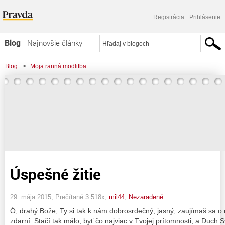
Registrácia
Prihlásenie
Blog
Najnovšie články
Najčítanejšie články
Blog
>
Moja ranná modlitba
Najkomentovanejšie články
Zoznam blogov
Komerčné blogy
Úspešné žitie
29. mája 2015, Prečítané 3 518x,
mil44
,
Nezaradené
Ó, drahý Bože, Ty si tak k nám dobrosrdečný, jasný, zaujímaš sa o
zdarní. Stačí tak málo, byť čo najviac v Tvojej prítomnosti, a Duch 