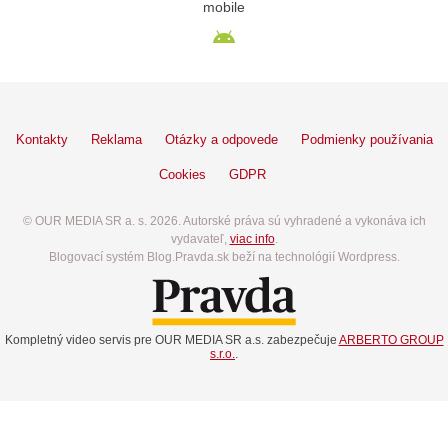
mobile
Kontakty
Reklama
Otázky a odpovede
Podmienky používania
Cookies
GDPR
© OUR MEDIA SR a. s. 2026. Autorské práva sú vyhradené a vykonáva ich
vydavateľ,
viac info
.
Blogovací systém Blog.Pravda.sk beží na technológií Wordpress.
Kompletný video servis pre OUR MEDIA SR a.s. zabezpečuje
ARBERTO GROUP
s.r.o.
.