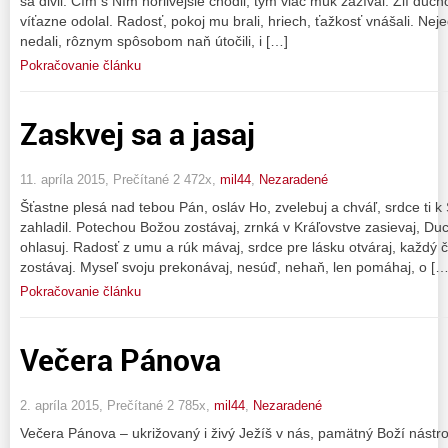
sa divil. Čím s Ním horlivejšie chodil, tým viac múk zažíval. Zlí duch
víťazne odolal. Radosť, pokoj mu brali, hriech, ťažkosť vnášali. Ne
nedali, rôznym spôsobom naň útočili, i […]
Pokračovanie článku
Zaskvej sa a jasaj
11. apríla 2015, Prečítané 2 472x,
mil44
,
Nezaradené
Šťastne plesá nad tebou Pán, osláv Ho, zvelebuj a chváľ, srdce ti k 
zahladil. Potechou Božou zostávaj, zrnká v Kráľovstve zasievaj, Du
ohlasuj. Radosť z umu a rúk mávaj, srdce pre lásku otváraj, každý 
zostávaj. Myseľ svoju prekonávaj, nesúď, nehaň, len pomáhaj, o […
Pokračovanie článku
Večera Pánova
2. apríla 2015, Prečítané 2 785x,
mil44
,
Nezaradené
Večera Pánova – ukrižovaný i živý Ježíš v nás, pamätný Boží nástroj