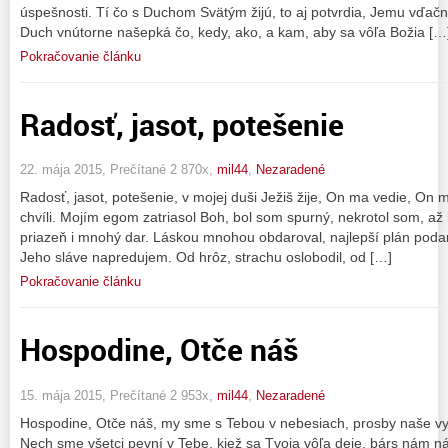
úspešnosti. Tí čo s Duchom Svätým žijú, to aj potvrdia, Jemu vďač
Duch vnútorne našepká čo, kedy, ako, a kam, aby sa vôľa Božia […
Pokračovanie článku
Radosť, jasot, potešenie
22. mája 2015, Prečítané 2 870x,
mil44
,
Nezaradené
Radosť, jasot, potešenie, v mojej duši Ježiš žije, On ma vedie, On 
chvíli. Mojím egom zatriasol Boh, bol som spurný, nekrotol som, a
priazeň i mnohý dar. Láskou mnohou obdaroval, najlepší plán podaro
Jeho sláve napredujem. Od hrôz, strachu oslobodil, od […]
Pokračovanie článku
Hospodine, Otče náš
15. mája 2015, Prečítané 2 953x,
mil44
,
Nezaradené
Hospodine, Otče náš, my sme s Tebou v nebesiach, prosby naše vyp
Nech sme všetci pevní v Tebe, kiež sa Tvoja vôľa deje, bárs nám nád