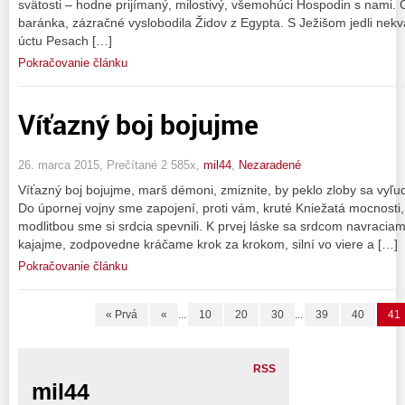
svätosti – hodne prijímaný, milostivý, všemohúci Hospodin s nami
baránka, zázračné vyslobodila Židov z Egypta. S Ježišom jedli nek
úctu Pesach […]
Pokračovanie článku
Víťazný boj bojujme
26. marca 2015, Prečítané 2 585x,
mil44
,
Nezaradené
Víťazný boj bojujme, marš démoni, zmiznite, by peklo zloby sa vyľud
Do úpornej vojny sme zapojení, proti vám, kruté Kniežatá mocnosti,
modlitbou sme si srdcia spevnili. K prvej láske sa srdcom navraciame
kajajme, zodpovedne kráčame krok za krokom, silní vo viere a […]
Pokračovanie článku
« Prvá
«
...
10
20
30
...
39
40
41
RSS
mil44