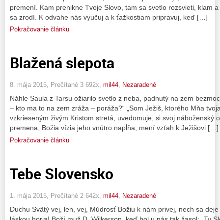
premení. Kam prenikne Tvoje Slovo, tam sa svetlo rozsvieti, klam a
sa zrodí. K odvahe nás vyučuj a k ťažkostiam pripravuj, keď […]
Pokračovanie článku
Blažená slepota
8. mája 2015, Prečítané 3 692x,
mil44
,
Nezaradené
Náhle Saula z Tarsu ožiarilo svetlo z neba, padnutý na zem bezmocn
– kto ma to na zem zráža – poráža?“ „Som Ježiš, ktorého Mňa tvoja
vzkrieseným živým Kristom stretá, uvedomuje, si svoj náboženský 
premena, Božia vízia jeho vnútro napĺňa, mení vzťah k Ježišovi […]
Pokračovanie článku
Tebe Slovensko
1. mája 2015, Prečítané 2 642x,
mil44
,
Nezaradené
Duchu Svätý vej, len, vej, Múdrosť Božiu k nám privej, nech sa dej
láskou horia! Boží muž D. Wilkerson, keď bol u nás tak žasol: „Ty 