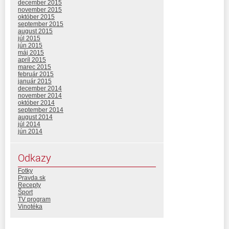
december 2015
november 2015
október 2015
september 2015
august 2015
júl 2015
jún 2015
máj 2015
apríl 2015
marec 2015
február 2015
január 2015
december 2014
november 2014
október 2014
september 2014
august 2014
júl 2014
jún 2014
Odkazy
Fotky
Pravda.sk
Recepty
Šport
TV program
Vinotéka