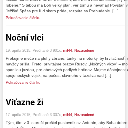
ľúbené.“ S tebou má Boh veľký plán, ver tomu a neváhaj! Povstaň v
Ježiša! Spása pre ľud skoro príde, rozpúta sa Prebudenie. […]
Pokračovanie článku
Noční vlci
19. apríla 2015, Prečítané 3 901x,
mil44
,
Nezaradené
Prekujme meče na pluhy zbrane, tanky na motorky, by krvilačnosť, v
navždy prišla. Preto, privítajme bratov Rusov, „Nočných vlkov“ – m
spanilou jazdou, pre obetavých padlých hrdinov. Majme dôstojnosť
spojeneckých vojsk, na počesť slávneho víťazstva nad […]
Pokračovanie článku
Víťazne ži
17. apríla 2015, Prečítané 3 307x,
mil44
,
Nezaradené
Tým, čím v 3. storočí prešiel pustovník sv. Antonín, aby Boha dobre